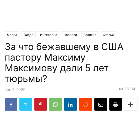
Медиа
Видео
Интересно
Новости
Религия
Статьи
За что бежавшему в США
Эксклюзив
пастору Максиму
Максимову дали 5 лет
тюрьмы?
16194
Jan 2, 2020