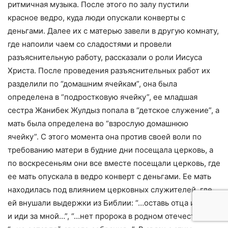
ритмичная музыка. После этого по залу пустили
красное ведро, куда люди опускали конверты с
деньгами. Далее их с матерью завели в другую комнату,
где напоили чаем со сладостями и провели
разъяснительную работу, рассказали о роли Иисуса
Христа. После проведения разъяснительных работ их
разделили по “домашним ячейкам”, она была
определена в “подростковую ячейку”, ее младшая
сестра Жанибек Жулдыз попала в “детское служение”, а
мать была определена во “взрослую домашнюю
ячейку”. С этого момента она против своей воли по
требованию матери в будние дни посещала церковь, а
по воскресеньям они все вместе посещали церковь, где
ее мать опускала в ведро конверт с деньгами. Ее мать
находилась под влиянием церковных служителей, где
ей внушали выдержки из Библии: “…оставь отца и мать
и иди за мной…”, “…нет пророка в родном отечестве…”,