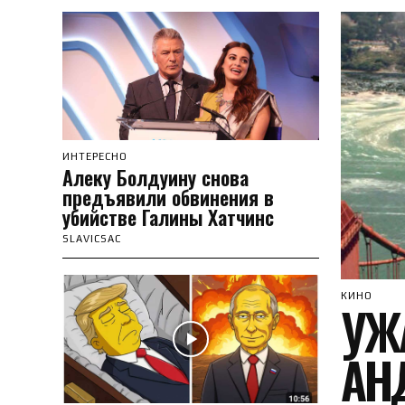
ИНТЕРЕСНО
Алеку Болдуину снова
предъявили обвинения в
убийстве Галины Хатчинс
SLAVICSAC
КИНО
УЖ
АН