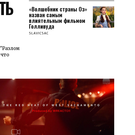
ТЬ
«Волшебник страны Оз»
назван самым
влиятельным фильмом
Голливуда
SLAVICSAC
"Разлом
 что