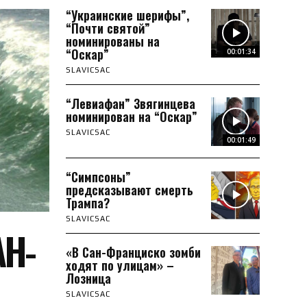
“Украинские шерифы”,
“Почти святой”
номинированы на
“Оскар”
00:01:34
SLAVICSAC
“Левиафан” Звягинцева
номинирован на “Оскар”
SLAVICSAC
00:01:49
“Симпсоны”
предсказывают смерть
Трампа?
SLAVICSAC
Н-
«В Сан-Франциско зомби
ходят по улицам» –
Лозницa
SLAVICSAC