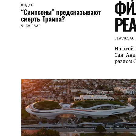
ФИ
ВИДЕО
“Симпсоны” предсказывают
РЕ
смерть Трампа?
SLAVICSAC
SLAVICSAC
На этой
Сан-Андр
разлом С