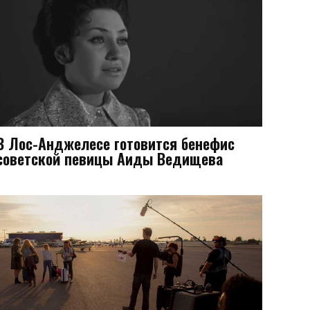
В Лос-Анджелесе готовится бенефис
советской певицы Аиды Ведищева