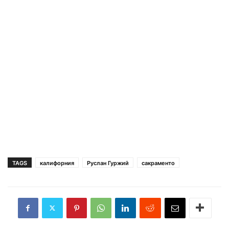
TAGS
калифорния
Руслан Гуржий
сакраменто