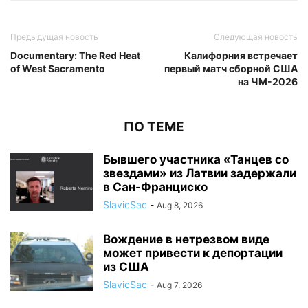
Предыдущая новость
Следующая новость
Documentary: The Red Heat
Калифорния встречает
of West Sacramento
первый матч сборной США
на ЧМ-2026
ПО ТЕМЕ
Бывшего участника «Танцев со
звездами» из Латвии задержали
в Сан-Франциско
SlavicSac
-
Aug 8, 2026
Вождение в нетрезвом виде
может привести к депортации
из США
SlavicSac
-
Aug 7, 2026