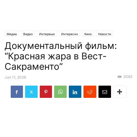
Медиа
Видео
Интервью
Интересно
Кино
Новости
Документальный фильм:
Криминал
Статьи
Эксклюзив
“Красная жара в Вест-
Сакраменто”
3062
Jun 11, 2026