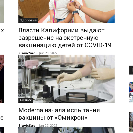
Здоровье
ых
Власти Калифорнии выдают
разрешение на экстренную
вакцинацию детей от COVID-19
SlavicSac
-
Jun 20, 2022
Бизнес
Moderna начала испытания
ое
вакцины от «Омикрон»
SlavicSac
-
Jan 27, 2022