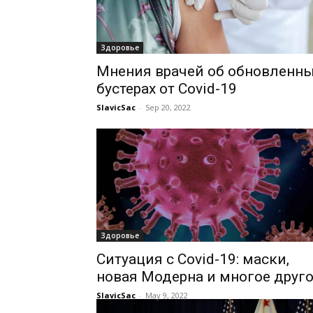
Здоровье
Мнения врачей об обновленн
бустерах от Covid-19
SlavicSac
-
Sep 20, 2022
Здоровье
Ситуация с Covid-19: маски,
новая Модерна и многое друг
SlavicSac
-
May 9, 2022