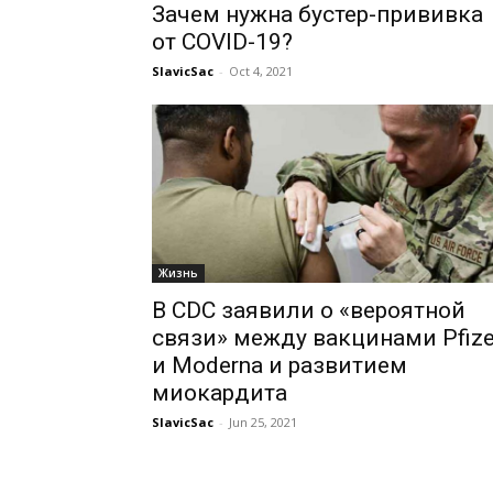
Зачем нужна бустер-прививка
от COVID-19?
SlavicSac
-
Oct 4, 2021
Жизнь
В CDC заявили о «вероятной
связи» между вакцинами Pfize
и Moderna и развитием
миокардита
SlavicSac
-
Jun 25, 2021