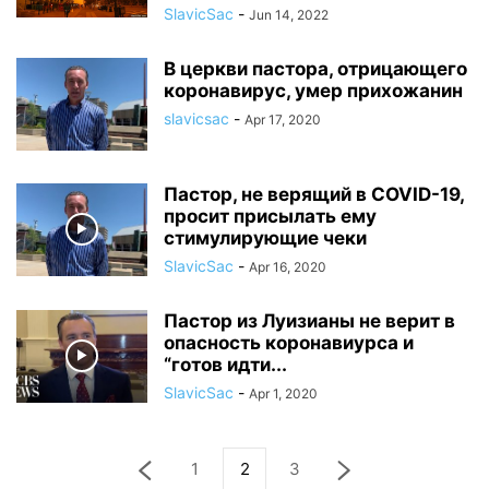
SlavicSac
-
Jun 14, 2022
В церкви пастора, отрицающего
коронавирус, умер прихожанин
slavicsac
-
Apr 17, 2020
Пастор, не верящий в COVID-19,
просит присылать ему
стимулирующие чеки
SlavicSac
-
Apr 16, 2020
Пастор из Луизианы не верит в
опасность коронавиурса и
“готов идти...
SlavicSac
-
Apr 1, 2020
1
2
3