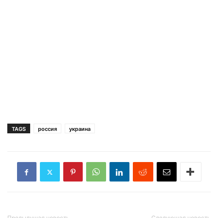
TAGS
россия
украина
Предыдущая новость
Следующая новость