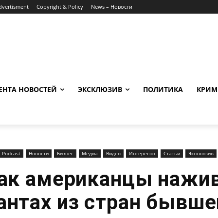
dvertisment
Copyright & Policy
News – Новости
ЕНТА НОВОСТЕЙ
ЭКСКЛЮЗИВ
ПОЛИТИКА
КРИМ
Podcast
Новости
Бизнес
Медиа
Видео
Интересно
Статьи
Эксклюзив
ак американцы нажив
антах из стран бывше