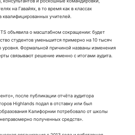
, консультантов и роскошные командировки,
лях на Гавайях, в то время как в классах
а квалифицированных учителей.
TS объявила о масштабном сокращении: будет
ество студентов уменьшится примерно на 10 тысяч
о уровня. Формальной причиной названы изменения
ерты связывают решение именно с итогами аудита.
енто», после публикации отчёта аудитора
оров Highlands подал в отставку или был
образования Калифорнии потребовало от школы
«неправомерно полученных средств».
ческая организация с 2013 года и работавшая