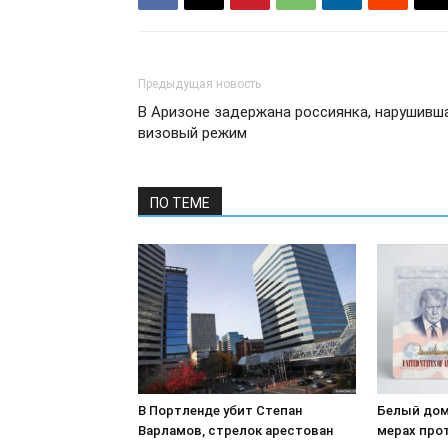
Предыдущая новость
В Аризоне задержана россиянка, нарушивш
визовый режим
ПО ТЕМЕ
В Портленде убит Степан
Белый дом
Варламов, стрелок арестован
мерах про