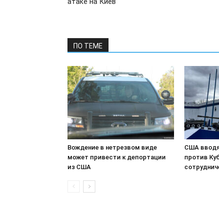
атаке на Киев
ПО ТЕМЕ
Вождение в нетрезвом виде
США вводя
может привести к депортации
против Куб
из США
сотруднич