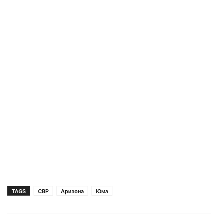
TAGS
CBP
Аризона
Юма