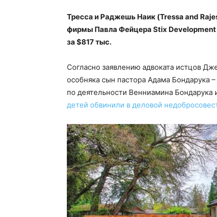
Тресса и Раджешь Наик (Tressa and Rajes
фирмы Павла Фейцера Stix Development 
за $817 тыс.
Согласно заявлению адвоката истцов Дже
особняка сын пастора Адама Бондарука 
по деятельности Венниамина Бондарука 
детей обвинили в деловой недобросовес