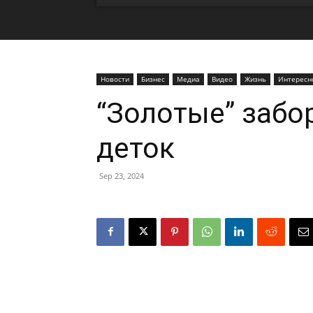
Новости
Бизнес
Медиа
Видео
Жизнь
Интересн
“Золотые” забо
деток
Sep 23, 2024