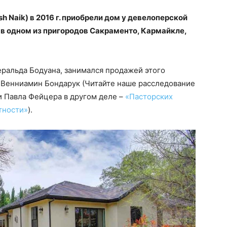
h Naik) в 2016 г. приобрели дом у девелоперской
в одном из пригородов Сакраменто, Кармайкле,
ральдa Бодуанa, занимался продажей этого
– Венниамин Бондарук (Читайте наше расследование
и Павла Фейцера в другом деле –
«Пасторских
тности»
).