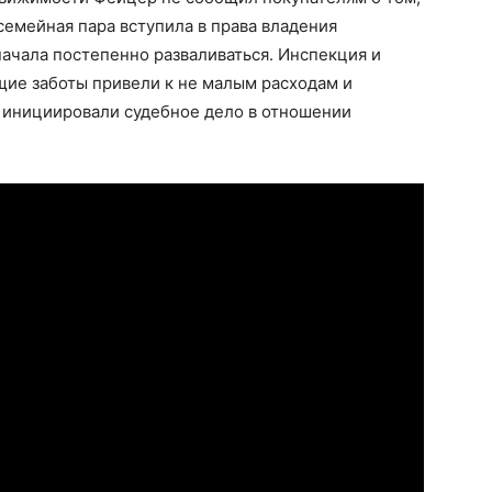
 семейная пара вступила в права владения
ачала постепенно разваливаться. Инспекция и
щие заботы привели к не малым расходам и
и инициировали судебное дело в отношении