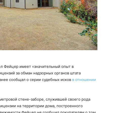
ел Фейцер имеет «значительный опыт в
лицензий за обман надзорных органов штата
анее сообщал о серии судебных исков
в отношении
метровой стене-заборе, служившей своего рода
лицензии на территории дома, построенного
вижимости Фейцер не сообщил покупателям о том,