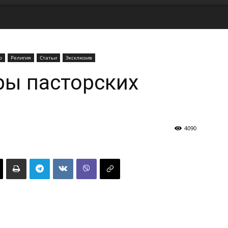
о
Религия
Статьи
Эксклюзив
ры пасторских
4090