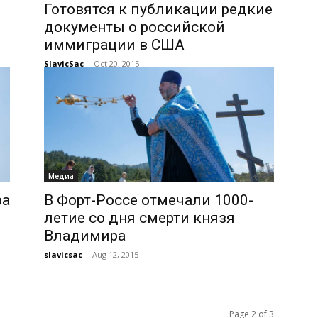
Готовятся к публикации редкие
документы о российской
иммиграции в США
SlavicSac
-
Oct 20, 2015
Медиа
ра
В Форт-Россе отмечали 1000-
летие со дня смерти князя
Владимира
slavicsac
-
Aug 12, 2015
Page 2 of 3