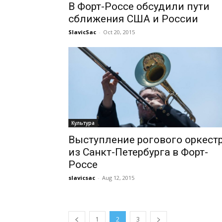
В Форт-Россе обсудили пути
сближения США и России
SlavicSac
-
Oct 20, 2015
Культура
Выступление рогового оркест
из Санкт-Петербурга в Форт-
Россе
slavicsac
-
Aug 12, 2015
1
2
3