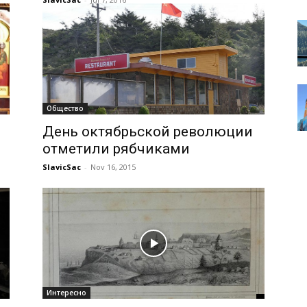
Общество
День октябрьской революции
отметили рябчиками
SlavicSac
-
Nov 16, 2015
Интересно