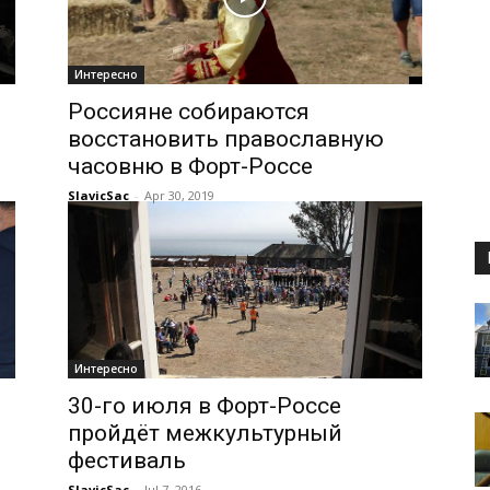
Интересно
Россияне собираются
восстановить православную
часовню в Форт-Россе
SlavicSac
-
Apr 30, 2019
Интересно
30-го июля в Форт-Россе
пройдёт межкультурный
фестиваль
SlavicSac
-
Jul 7, 2016