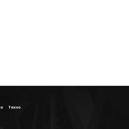
во
Техно