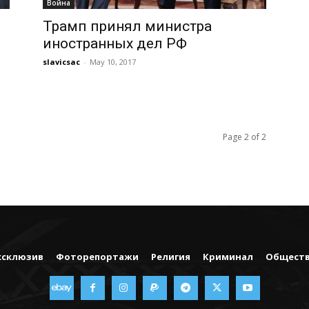
Война
Трамп принял министра
иностранных дел РФ
slavicsac
-
May 10, 2017
Page 2 of 2
ксклюзив
Фоторепортажи
Религия
Криминал
Общест