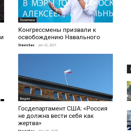
Политика
Конгрессмены призвали к
ии
освобождению Навального
SlavicSac
-
Jan 22, 2021
Видео
Госдепартамент США: «Россия
не должна вести себя как
жертва»
SlavicSac
-
Mar 30, 2018