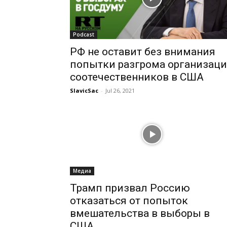
Podcast
РФ не оставит без внимания
попытки разгрома организац
соотечественников в США
SlavicSac
-
Jul 26, 2021
Медиа
Трамп призвал Россию
отказаться от попыток
вмешательства в выборы в
США