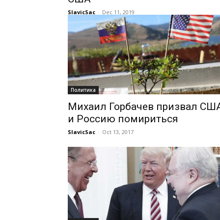
SlavicSac
-
Dec 11, 2019
Политика
Михаил Горбачев призвал СШ
и Россию помириться
SlavicSac
-
Oct 13, 2017