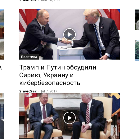
Политика
А
Трамп и Путин обсудили
Сирию, Украину и
кибербезопасность
SlavicSac
-
Jul 7, 2017