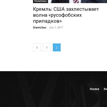
Политика
Кремль: США захлестывает
волна «русофобских
припадков»
SlavicSac
-
Jun 1, 2017
1
2
Home
Э