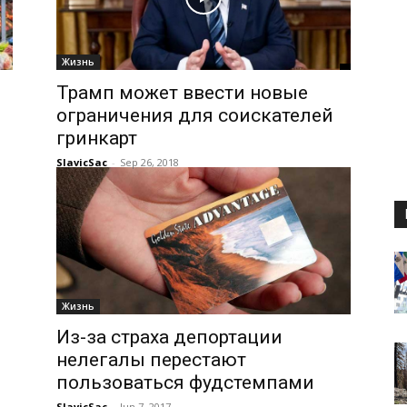
Жизнь
Трамп может ввести новые
ограничения для соискателей
гринкарт
SlavicSac
-
Sep 26, 2018
Жизнь
Из-за страха депортации
нелегалы перестают
пользоваться фудстемпами
SlavicSac
-
Jun 7, 2017