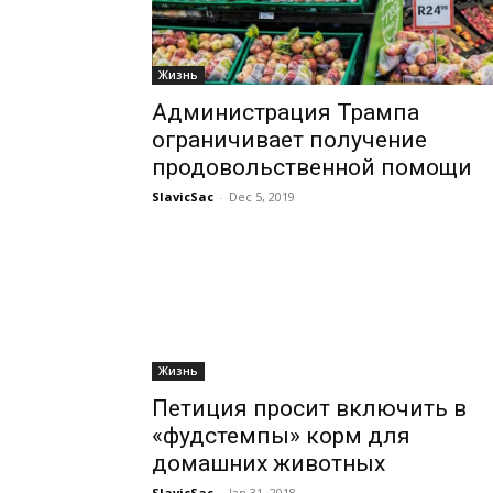
Жизнь
Администрация Трампа
ограничивает получение
продовольственной помощи
SlavicSac
-
Dec 5, 2019
Жизнь
Петиция просит включить в
«фудстемпы» корм для
домашних животных
SlavicSac
-
Jan 31, 2018