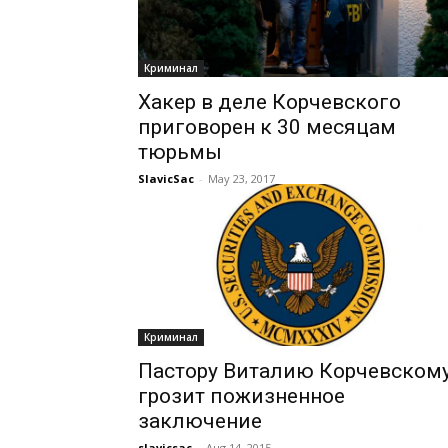
Криминал
Хакер в деле Корчевского
приговорен к 30 месяцам
тюрьмы
SlavicSac
-
May 23, 2017
Криминал
Пастору Виталию Корчевском
грозит пожизненное
заключение
slavicsac
-
Aug 14, 2015