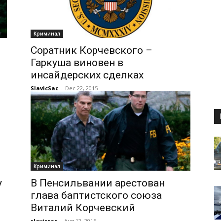
Криминал
Соратник Корчевского –
Гаркуша виновен в
инсайдерских сделках
SlavicSac
-
Dec 22, 2015
Криминал
у
В Пенсильвании арестован
глава баптистского союза
Виталий Корчевский
slavicsac
-
Aug 12, 2015