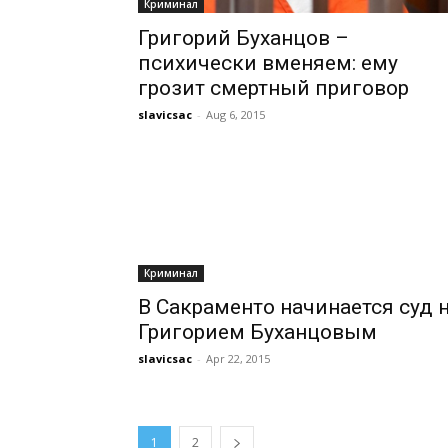
Криминал
Григорий Буханцов –
психически вменяем: ему
грозит смертный приговор
slavicsac
-
Aug 6, 2015
Криминал
В Сакраменто начинается суд 
Григорием Буханцовым
slavicsac
-
Apr 22, 2015
1
2