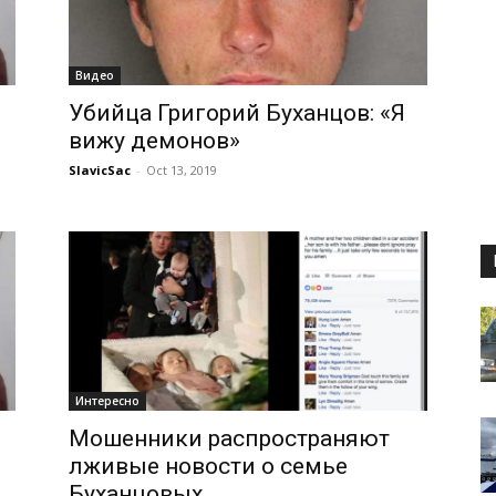
Видео
Убийца Григорий Буханцов: «Я
вижу демонов»
SlavicSac
-
Oct 13, 2019
Интересно
Мошенники распространяют
лживые новости о семье
Буханцовых