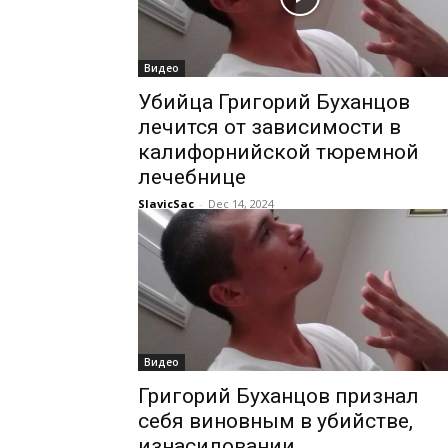
Видео
Убийца Григорий Буханцов
лечится от зависимости в
калифорнийской тюремной
лечебнице
SlavicSac
-
Dec 14, 2024
Видео
Григорий Буханцов признал
себя виновным в убийстве,
изнасиловании