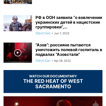
РФ в ООН заявила “о вовлечении
украинских детей в нацистские
группировки”,...
SlavicSac
-
Jun 7, 2022
“Азов”: россияне пытаются
уничтожить полевой госпиталь в
подвалах “Азовстали”
SlavicSac
-
Apr 28, 2022
WATCH OUR DOCUMENTARY:
THE RED HEAT OF WEST
SACRAMENTO