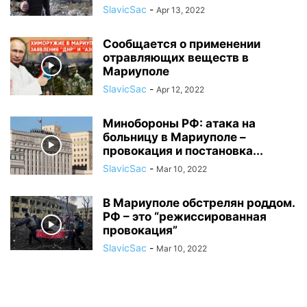
SlavicSac
-
Apr 13, 2022
Сообщается о применении
отравляющих веществ в
Мариуполе
SlavicSac
-
Apr 12, 2022
Минобороны РФ: атака на
больницу в Мариуполе –
провокация и постановка...
SlavicSac
-
Mar 10, 2022
В Мариуполе обстрелян роддом.
РФ – это “режиссированная
провокация”
SlavicSac
-
Mar 10, 2022