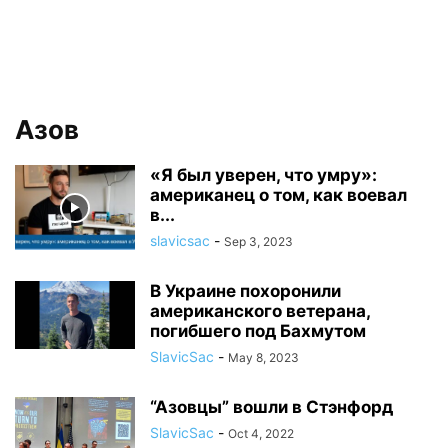
Азов
«Я был уверен, что умру»:
американец о том, как воевал
в...
slavicsac
-
Sep 3, 2023
В Украине похоронили
американского ветерана,
погибшего под Бахмутом
SlavicSac
-
May 8, 2023
“Азовцы” вошли в Стэнфорд
SlavicSac
-
Oct 4, 2022