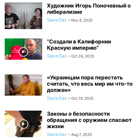
Художник Игорь Поночевный о
либерализме
SlavicSac
-
Nov 6, 2025
“Создали в Калифорнии
Красную империю”
SlavicSac
-
Oct 24, 2025
«Украинцам пора перестать
считать, что весь мир им что-то
должен»
SlavicSac
-
Oct 19, 2025
Законы о безопасности
обращения с оружием спасают
жизни
SlavicSac
-
Aug 7, 2025