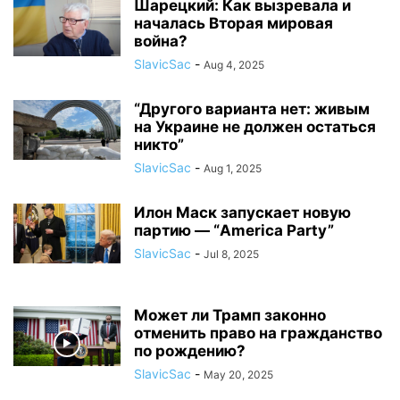
Шарецкий: Как вызревала и
началась Вторая мировая
война?
SlavicSac
-
Aug 4, 2025
“Другого варианта нет: живым
на Украине не должен остаться
никто”
SlavicSac
-
Aug 1, 2025
Илон Маск запускает новую
партию — “America Party”
SlavicSac
-
Jul 8, 2025
Может ли Трамп законно
отменить право на гражданство
по рождению?
SlavicSac
-
May 20, 2025