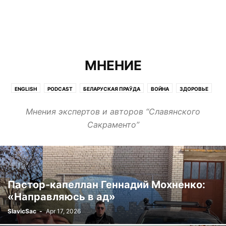
МНЕНИЕ
ENGLISH
PODCAST
БЕЛАРУСКАЯ ПРАЎДА
ВОЙНА
ЗДОРОВЬЕ
ИНТЕРВЬЮ
ИНТЕРЕСНО
КИНО
МЕДИА
МНЕНИЕ
НАУКА
Мнения экспертов и авторов “Славянского
НЕДВИЖИМОСТЬ
НОВИНИ
НОВОСТИ
ПОГОДА
РАБОТА
Сакраменто”
РАДИОВЕСТИ
РЕКЛАМА
СТАРТАПЫ
СТАТЬИ
ФИЛЬМ
ЭКСКЛЮЗИВ
Пастор-капеллан Геннадий Мохненко:
«Направляюсь в ад»
SlavicSac
-
Apr 17, 2026