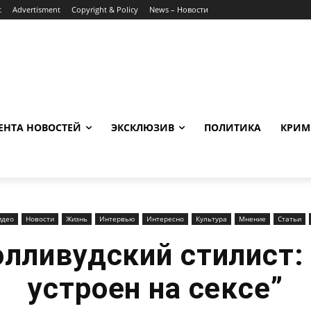
t
Advertisment
Copyright & Policy
News – Новости
ЕНТА НОВОСТЕЙ
ЭКСКЛЮЗИВ
ПОЛИТИКА
КРИМ
идео
Новости
Жизнь
Интервью
Интересно
Культура
Мнение
Статьи
лливудский стилист:
устроен на сексе”