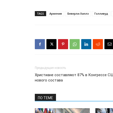
TAGS
Армения
Беверли-Хиллз
Голливуд
Предыдущая новость
Христиане составляют 87% в Конгрессе С
нового состава
ПО ТЕМЕ