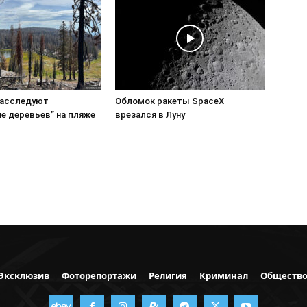
расследуют
Обломок ракеты SpaceX
е деревьев” на пляже
врезался в Луну
Эксклюзив
Фоторепортажи
Религия
Криминал
Обществ