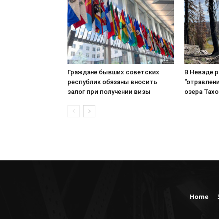
Граждане бывших советских
В Неваде 
республик обязаны вносить
“отравлени
залог при получении визы
озера Тахо
Home