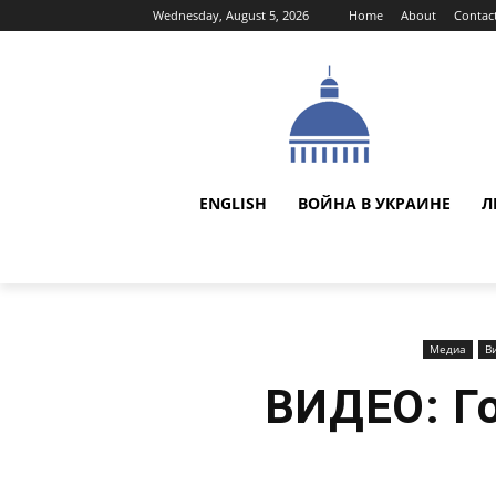
Wednesday, August 5, 2026
Home
About
Contac
ENGLISH
ВОЙНА В УКРАИНЕ
Л
Медиа
В
ВИДЕО: Го