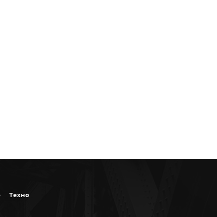
о
Техно