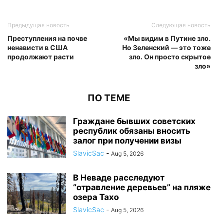
Предыдущая новость
Следующая новость
Преступления на почве
«Мы видим в Путине зло.
ненависти в США
Но Зеленский — это тоже
продолжают расти
зло. Он просто скрытое
зло»
ПО ТЕМЕ
Граждане бывших советских
республик обязаны вносить
залог при получении визы
SlavicSac
-
Aug 5, 2026
В Неваде расследуют
“отравление деревьев” на пляже
озера Тахо
SlavicSac
-
Aug 5, 2026