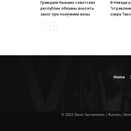
Граждане бывших советских
В Неваде 
республик обязаны вносить
“отравлени
залог при получении визы
озера Тахо
Home
© 2022 Slavic Sacramento | Russian, Ukrai