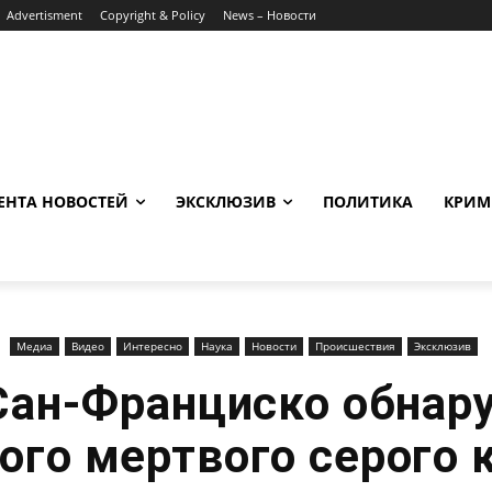
Advertisment
Copyright & Policy
News – Новости
ЕНТА НОВОСТЕЙ
ЭКСКЛЮЗИВ
ПОЛИТИКА
КРИМ
Медиа
Видео
Интересно
Наука
Новости
Происшествия
Эксклюзив
 Сан-Франциско обнар
ого мертвого серого 