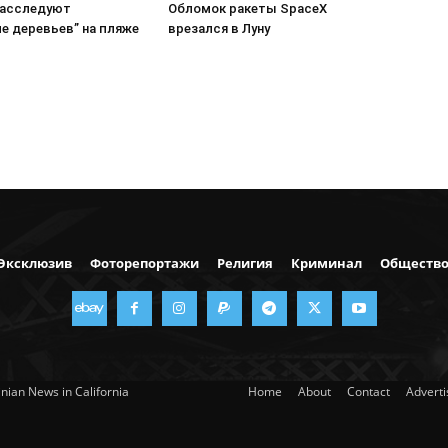
расследуют
Обломок ракеты SpaceX
е деревьев” на пляже
врезался в Луну
Эксклюзив
Фоторепортажи
Религия
Криминал
Обществ
nian News in California
Home
About
Contact
Advert