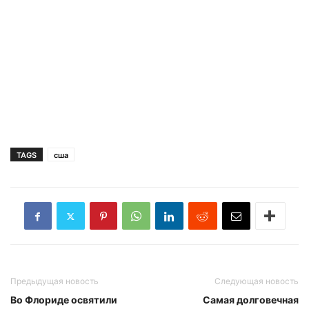
TAGS
сша
Предыдущая новость
Следующая новость
Во Флориде освятили
Самая долговечная