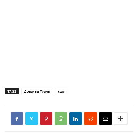
TAGS
Дональд Трамп
сша