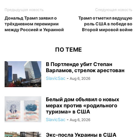
Предыдущая новость
Следующая новость
Дональд Трамп заявил о
Трамп отметил ведущую
трёхдневном перемирии
роль США в победе во
между Россией и Украиной
Второй мировой войне
ПО ТЕМЕ
В Портленде убит Степан
Варламов, стрелок арестован
SlavicSac
-
Aug 6, 2026
Белый дом объявил о новых
мерах против «родильного
туризма» в США
SlavicSac
-
Aug 6, 2026
Экс-посла Украины в США