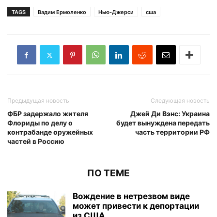
TAGS
Вадим Ермоленко
Нью-Джерси
сша
Предыдущая новость
Следующая новость
ФБР задержало жителя
Джей Ди Вэнс: Украина
Флориды по делу о
будет вынуждена передать
контрабанде оружейных
часть территории РФ
частей в Россию
ПО ТЕМЕ
Вождение в нетрезвом виде
может привести к депортации
из США