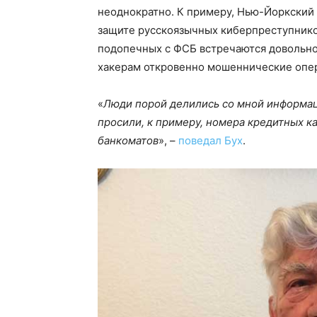
неоднократно. К примеру, Нью-Йоркский
защите русскоязычных киберпреступников
подопечных с ФСБ встречаются довольно
хакерам откровенно мошеннические опе
«
Люди порой делились со мной информаци
просили, к примеру, номера кредитных к
банкоматов
», –
поведал Бух
.