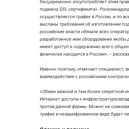
бесцеремонно злоупотребляет этим прав
подмена SSL сертификата».
Роскомнадзор
осуществляется трафик в России, и по в
высланы требования об изготовлении п
российские власти обязали всех операто
разработанное ими оборудование якобы д
имеет доступ к содержанию всего общени
физически находится в России
», – расск
Именно поэтому, отмечает специалист, 
взаимодействия с российскими контраге
«
Обмен важной и тем более секретной ин
И
нтернет доступа
к
инфраструктур
е
запа
против данной фирмы. Можно не сомневать
трафик в незашифрованном виде будет п