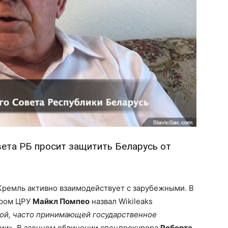
ета РБ просит защитить Беларусь от
Кремль активно взаимодействует с зарубежными. В
ором ЦРУ
Майкл Помпео
назвал Wikileaks
ой, часто принимающей государственное
сии
». В заочном обвинении спецпрокурора
Роберта