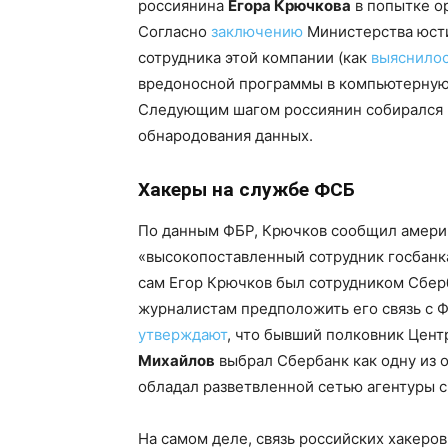
россиянина
Егора Крючкова
в попытке ор
Согласно
заключению
Министерства юсти
сотрудника этой компании (как
выяснилос
вредоносной программы в компьютерную 
Следующим шагом россиянин собирался в
обнародования данных.
Хакеры на службе ФСБ
По данным ФБР, Крючков сообщил америк
«высокопоставленный сотрудник госбанка
сам Егор Крючков был сотрудником Сбер
журналистам предположить его связь с Ф
утверждают
, что бывший полковник Цен
Михайлов
выбрал Сбербанк как одну из 
обладал разветвленной сетью агентуры с
На самом деле, связь российских хакер