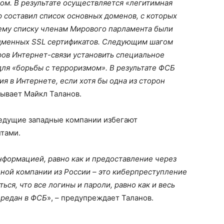
ом. В результате осуществляется
«легитимная
 составил список основных доменов, с которых
сему списку членам Мирового парламента были
одменных SSL сертификатов. Следующим шагом
ров Интернет-связи установить специальное
ля «борьбы с терроризмом». В результате ФСБ
я в Интернете, если хотя бы одна из сторон
азывает Майкл Таланов.
ведущие западные компании избегают
нтами.
формацией, равно как и п
редоставление через
дной
компании из России – это киберпреступление
ся, что все логины и пароли, равно как и весь
ередан в ФСБ
», – предупреждает Таланов.