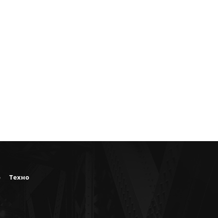
о
Техно