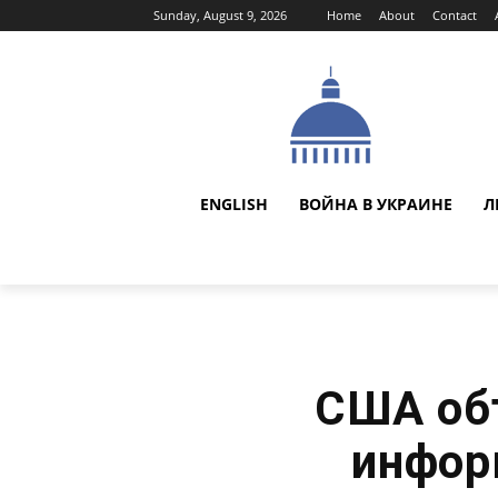
Sunday, August 9, 2026
Home
About
Contact
ENGLISH
ВОЙНА В УКРАИНЕ
Л
США объ
инфор