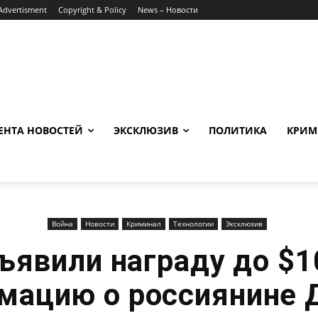
Advertisment
Copyright & Policy
News – Новости
ЕНТА НОВОСТЕЙ
ЭКСКЛЮЗИВ
ПОЛИТИКА
КРИМ
Война
Новости
Криминал
Технологии
Эксклюзив
явили награду до $1
мацию о россиянине 