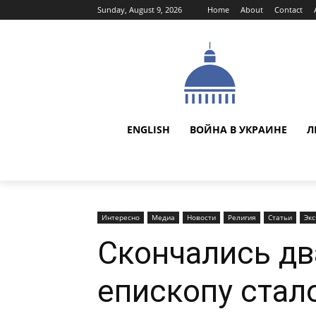
Sunday, August 9, 2026
Home
About
Contact
ENGLISH
ВОЙНА В УКРАИНЕ
Л
Интересно
Медиа
Новости
Религия
Статьи
Эк
Скончались дв
епископу стал