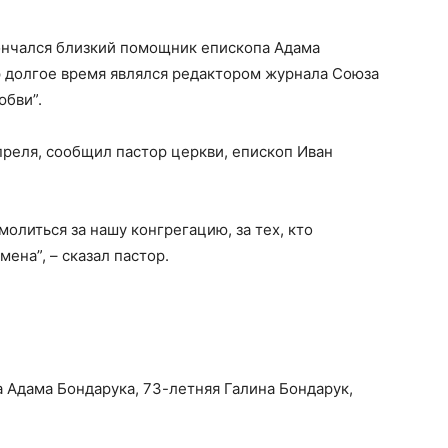
ончался близкий помощник епископа Адама
р долгое время являлся редактором журнала Союза
юбви”.
преля, сообщил пастор церкви, епископ Иван
олиться за нашу конгрегацию, за тех, кто
мена”, – сказал пастор.
 Адама Бондарука, 73-летняя Галина Бондарук,