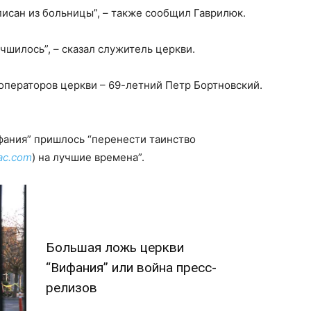
исан из больницы”, – также сообщил Гаврилюк.
чшилось”, – сказал служитель церкви.
операторов церкви – 69-летний Петр Бортновский.
фания” пришлось “перенести таинство
ac.com
) на лучшие времена”.
Большая ложь церкви
“Вифания” или война пресс-
релизов