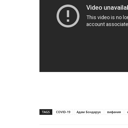
TAGS
COVID-19
Адам Бондарук
вифания