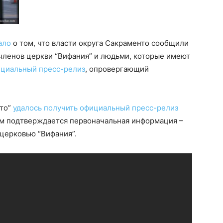
ало
о том, что власти округа Сакраменто сообщили
 членов церкви “Вифания” и людьми, которые имеют
ициальный пресс-релиз
, опровергающий
нто”
удалось получить официальный пресс-релиз
ом подтверждается первоначальная информация –
 церковью “Вифания”.