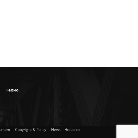
о
Техно
isment
Copyright & Policy
News – Новости