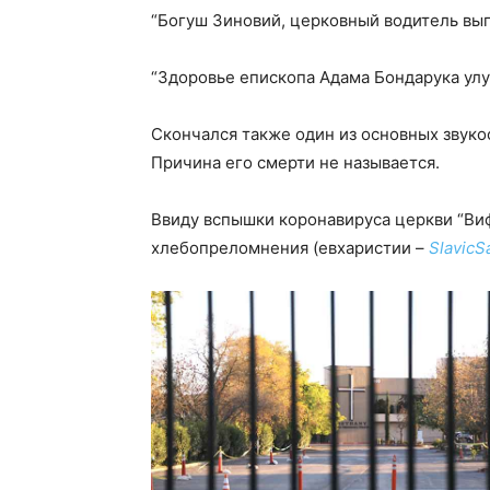
“Богуш Зиновий, церковный водитель вып
“Здоровье епископа Адама Бондарука улу
Скончался также один из основных звуко
Причина его смерти не называется.
Ввиду вспышки коронавируса церкви “Ви
хлебопреломнения (евхаристии –
SlavicS