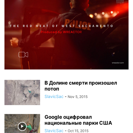
В Долине смерти произошел
потоп
SlavicSac
-
Nov 5, 2015
Google оцифровал
национальные парки США
SlavicSac
-
Oct 15, 2015