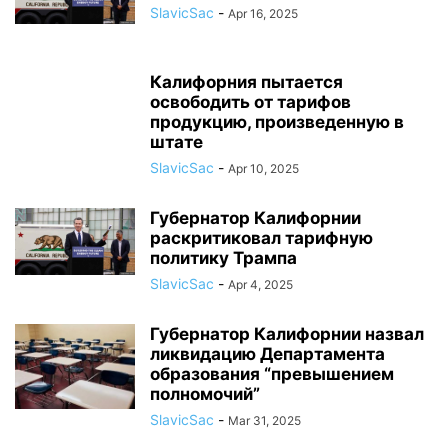
SlavicSac
-
Apr 16, 2025
Калифорния пытается
освободить от тарифов
продукцию, произведенную в
штате
SlavicSac
-
Apr 10, 2025
Губернатор Калифорнии
раскритиковал тарифную
политику Трампа
SlavicSac
-
Apr 4, 2025
Губернатор Калифорнии назвал
ликвидацию Департамента
образования “превышением
полномочий”
SlavicSac
-
Mar 31, 2025