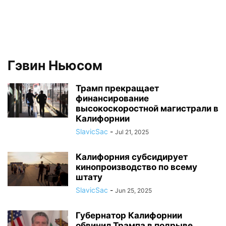
Гэвин Ньюсом
Трамп прекращает
финансирование
высокоскоростной магистрали в
Калифорнии
SlavicSac
-
Jul 21, 2025
Калифорния субсидирует
кинопроизводство по всему
штату
SlavicSac
-
Jun 25, 2025
Губернатор Калифорнии
обвинил Трампа в подрыве