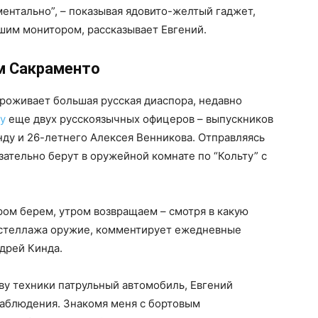
ментально”, – показывая ядовито-желтый гаджет,
шим монитором, рассказывает Евгений.
м Сакраменто
проживает большая русская диаспора, недавно
ту
еще двух русскоязычных офицеров – выпускников
ду и 26-летнего Алексея Венникова. Отправляясь
ательно берут в оружейной комнате по “Кольту” с
ром берем, утром возвращаем – смотря в какую
о стеллажа оружие, комментирует ежедневные
дрей Кинда.
ву техники патрульный автомобиль, Евгений
наблюдения. Знакомя меня с бортовым