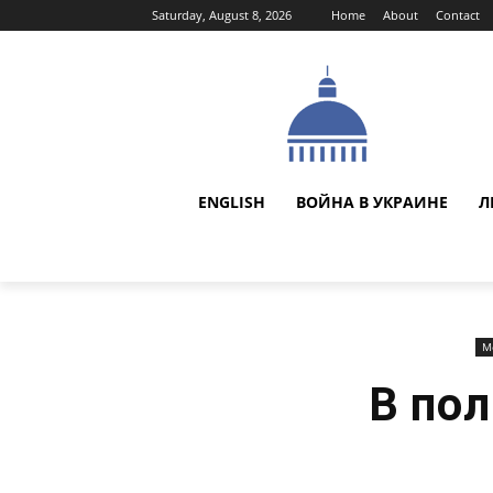
Saturday, August 8, 2026
Home
About
Contact
ENGLISH
ВОЙНА В УКРАИНЕ
Л
М
В по