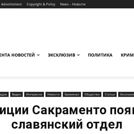
Advertisment
Copyright & Policy
News – Новости
ЕНТА НОВОСТЕЙ
ЭКСКЛЮЗИВ
ПОЛИТИКА
КРИМ
едиа
Видео
Интересно
Новости
Криминал
Общество
Статьи
Эксклюзи
лиции Сакраменто поя
славянский отдел