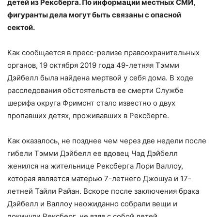
детей из Рексберга. По информации местных СМИ,
фигуранты дела могут быть связаны с опасной
сектой.
Как сообщается в пресс-релизе правоохранительных
органов, 19 октября 2019 года 49-летняя Тэмми
Дэйбелл была найдена мертвой у себя дома. В ходе
расследования обстоятельств ее смерти Службе
шерифа округа Фримонт стало известно о двух
пропавших детях, проживавших в Рексберге.
Как оказалось, не позднее чем через две недели после
гибели Тэмми Дэйбелл ее вдовец Чэд Дэйбелл
женился на жительнице Рексберга Лори Валлоу,
которая является матерью 7-летнего Джошуа и 17-
летней Тайли Райан. Вскоре после заключения брака
Дэйбелл и Валлоу неожиданно собрали вещи и
покинули Рексберг, не взяв с собой детей.