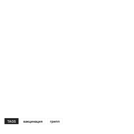
TAGS
вакцинация
грипп