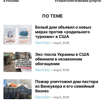
в Россию
стоматологические услуги!
ПО ТЕМЕ
Белый дом объявил о новых
мерах против «родильного
туризма» в США
SlavicSac
-
Aug 6, 2026
Экс-посла Украины в США
обвинили в незаконном
обогащении
SlavicSac
-
Aug 6, 2026
Пожар уничтожил дом пастора
из Ванкувера и его семейный
бизнес
SlavicSac
-
Aug 6, 2026