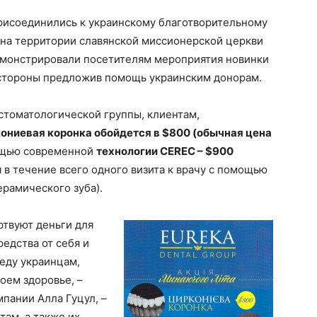
присоединились к украинскому благотворительному
 на территории славянской миссионерской церкви
емонстрировали посетителям мероприятия новинки
 стороны предложив помощь украинским донорам.
 стоматологической группы, клиентам,
ониевая коронка обойдется в $800 (обычная цена
мощью современной
технологии CEREC – $900
 в течение всего одного визита к врачу с помощью
ерамического зуба).
ртвуют деньги для
редства от себя и
еду украинцам,
оем здоровье, –
пании Алла Гуцул, –
ам, а также их