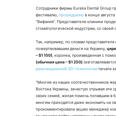
Сотрудники фирмы Eureka Dental Group 
фестивалю,
прошедшему
в конце августа
“Вифания”. Представители клиники прод
стоматологической индустрии, со своей
Так, например, по словам представителя
пожертвовавшим деньги на Украину,
цирк
– $1 150)
, коронка, произведенная с по
(обычная цена – $1 250)
(изготавливается
революционной 3D-технологии
печати к
“Многие из наших соотечественников же
Востока Украины, зачастую отрывая эти с
своих семей, желая помочь попавшим в б
многим приходится даже экономить на св
прокомментировала акцию менеджер ком
мы решили пойти навстречу нашим клиент