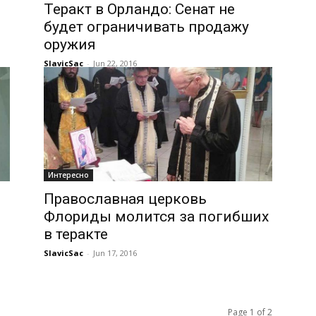
Теракт в Орландо: Сенат не
будет ограничивать продажу
оружия
SlavicSac
-
Jun 22, 2016
Интересно
Православная церковь
в
Флориды молится за погибших
в теракте
SlavicSac
-
Jun 17, 2016
Page 1 of 2