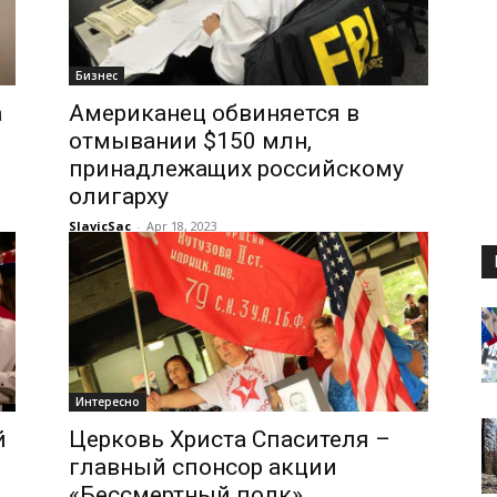
Бизнес
а
Американец обвиняется в
отмывании $150 млн,
принадлежащих российскому
олигарху
SlavicSac
-
Apr 18, 2023
Интересно
й
Церковь Христа Спасителя –
главный спонсор акции
«Бессмертный полк»