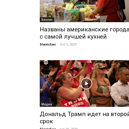
Бизнес
Названы американские город
с самой лучшей кухней
SlavicSac
-
Oct 5, 2023
Медиа
Дональд Трамп идет на второ
срок
SlavicSac
-
Jun 19, 2019