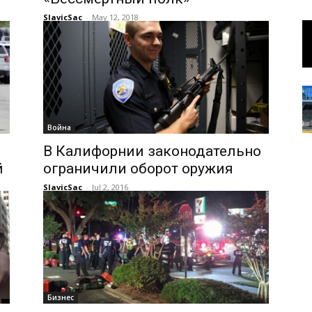
SlavicSac
-
May 12, 2018
Война
В Калифорнии законодательно
й
ограничили оборот оружия
SlavicSac
-
Jul 2, 2016
Бизнес