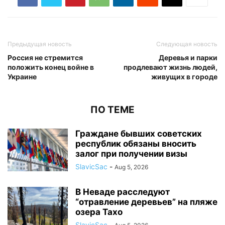
Предыдущая новость
Следующая новость
Россия не стремится
Деревья и парки
положить конец войне в
продлевают жизнь людей,
Украине
живущих в городе
ПО ТЕМЕ
Граждане бывших советских
республик обязаны вносить
залог при получении визы
SlavicSac
-
Aug 5, 2026
В Неваде расследуют
“отравление деревьев” на пляже
озера Тахо
SlavicSac
-