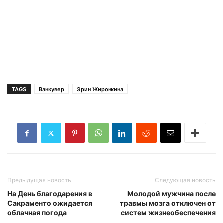
TAGS
Ванкувер
Эрин Жиронкина
Предыдущая новость
Следующая новость
На День благодарения в
Молодой мужчина после
Сакраменто ожидается
травмы мозга отключен от
облачная погода
систем жизнеобеспечения