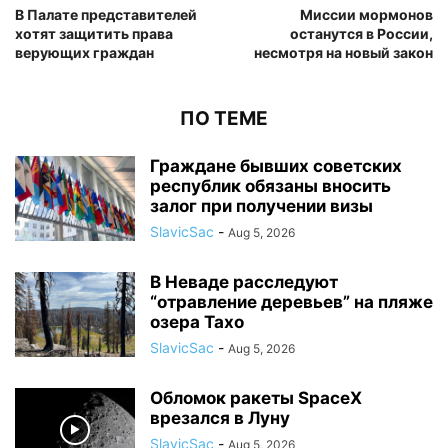
В Палате представителей
Миссии мормонов
хотят защитить права
останутся в России,
верующих граждан
несмотря на новый закон
ПО ТЕМЕ
Граждане бывших советских
республик обязаны вносить
залог при получении визы
SlavicSac
-
Aug 5, 2026
В Неваде расследуют
“отравление деревьев” на пляже
озера Тахо
SlavicSac
-
Aug 5, 2026
Обломок ракеты SpaceX
врезался в Луну
SlavicSac
-
Aug 5, 2026