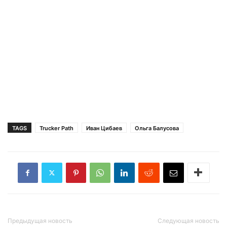
TAGS
Trucker Path
Иван Цибаев
Ольга Балусова
Предыдущая новость
Следующая новость