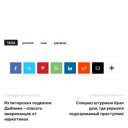
TAGS
россия
сша
украина
Предыдущая новость
Следующая новость
Из питерских подвалов
Спецназ штурмом брал
Дыбенко – спасать
дом, где укрылся
американцев от
подозревамый преступник
наркотиков