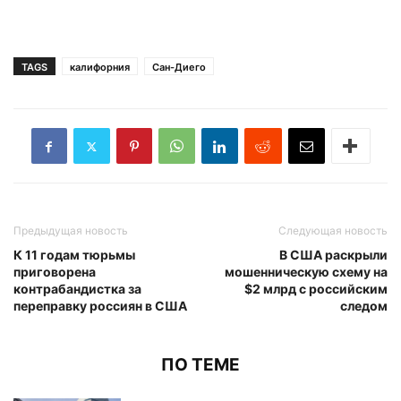
TAGS
калифорния
Сан-Диего
Предыдущая новость
Следующая новость
К 11 годам тюрьмы
В США раскрыли
приговорена
мошенническую схему на
контрабандистка за
$2 млрд с российским
переправку россиян в США
следом
ПО ТЕМЕ