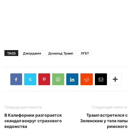
TAGS
Джорджия
Дональд Трамп
ЛГБТ
Предыдущая новость
Следующая новость
В Калифорнии разгорается
Трамп встретился с
скандал вокруг страхового
Зеленским у тела папы
ведомства
римского