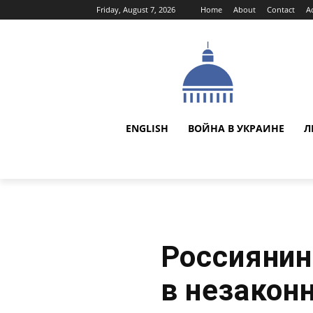
Friday, August 7, 2026
Home
About
Contact
A
ENGLISH
ВОЙНА В УКРАИНЕ
Л
Россиянин
в незакон