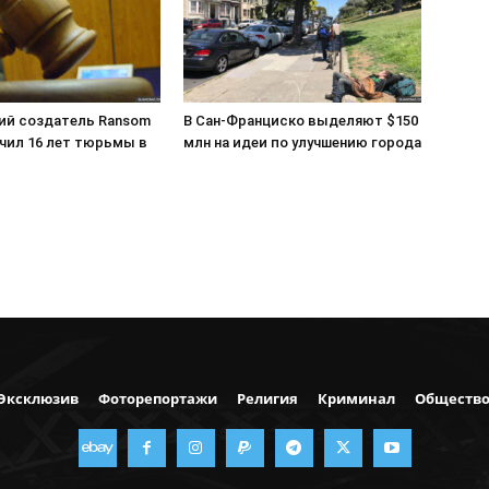
ий создатель Ransom
В Сан-Франциско выделяют $150
учил 16 лет тюрьмы в
млн на идеи по улучшению города
Эксклюзив
Фоторепортажи
Религия
Криминал
Обществ