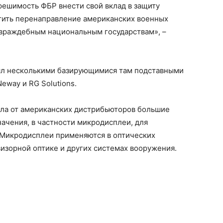
ешимость ФБР внести свой вклад в защиту
тить перенаправление американских военных
враждебным национальным государствам», –
лял несколькими базирующимися там подставными
eway и RG Solutions.
ала от американских дистрибьюторов большие
ачения, в частности микродисплеи, для
 Микродисплеи применяются в оптических
визорной оптике и других системах вооружения.