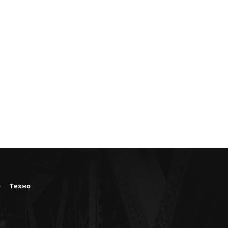
о
Техно