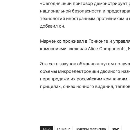
«Сегодняшний приговор демонстрирует р
национальной безопасности и предотвра
технологий иностранным противникам и 
добавил он.
Марченко проживал в Гонконге и управ
компаниями, включая Alice Components, N
Эта сеть закупок обманным путем получ
объемы микроэлектроники двойного назн
перепродажи их российским компаниям.
прицелах, очках ночного видения, тепло
TAGS
Гонконг
Максим Марченко
ФБР