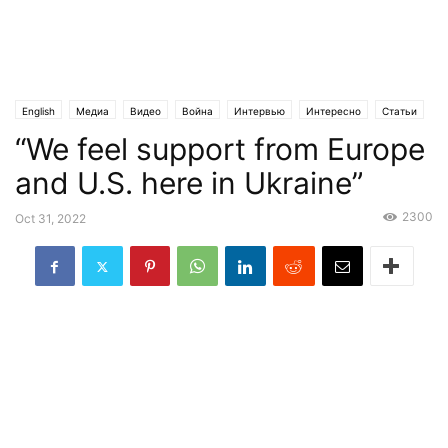
English
Медиа
Видео
Война
Интервью
Интересно
Статьи
“We feel support from Europe
Эксклюзив
and U.S. here in Ukraine”
2300
Oct 31, 2022