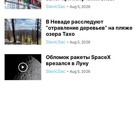
SlavicSac
-
Aug 5, 2026
В Неваде расследуют
“отравление деревьев” на пляже
озера Тахо
SlavicSac
-
Aug 5, 2026
Обломок ракеты SpaceX
врезался в Луну
SlavicSac
-
Aug 5, 2026