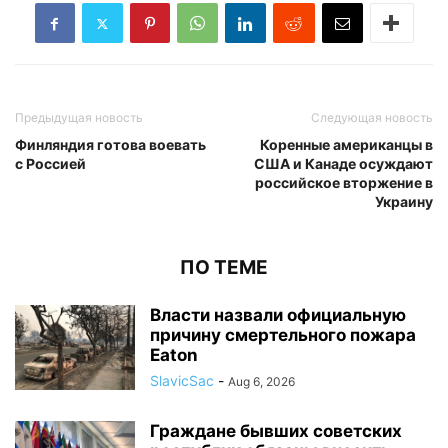
Предыдущая новость
Следующая новость
Финляндия готова воевать
Коренные американцы в
с Россией
США и Канаде осуждают
российское вторжение в
Украину
ПО ТЕМЕ
Власти назвали официальную
причину смертельного пожара
Eaton
SlavicSac
-
Aug 6, 2026
Граждане бывших советских