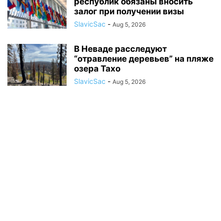
республик обязаны вносить
залог при получении визы
SlavicSac
-
Aug 5, 2026
В Неваде расследуют
“отравление деревьев” на пляже
озера Тахо
SlavicSac
-
Aug 5, 2026