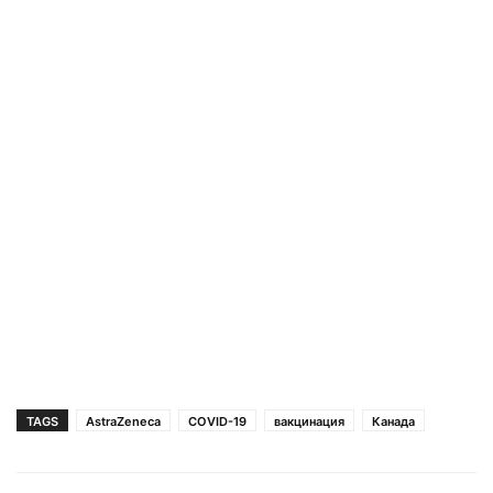
TAGS
AstraZeneca
COVID-19
вакцинация
Канада