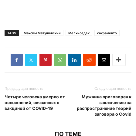
TAGS
Максим Матушевский
Мелхиседек
сакраменто
Предыдущая новость
Следующая новость
Четыре человека умерло от
Мужчина приговорен к
осложнений, связанных с
заключению за
вакциной от COVID-19
распространение теорий
заговора о Covid
ПО ТЕМЕ