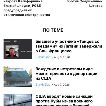
накроет Калифорнию в
против Соединенных
ближайшие дни, PG&E
Штатов
предупредила об
отключении электричества
ПО ТЕМЕ
Бывшего участника «Танцев со
звездами» из Латвии задержали
в Сан-Франциско
SlavicSac
-
Aug 8, 2026
Вождение в нетрезвом виде
может привести к депортации
из США
SlavicSac
-
Aug 7, 2026
США вводят новые санкции
против Кубы из-за военного
сотрудничества с Россией