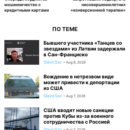
мошенничество с
несовершеннолетних
кредитными картами
«конверсионной терапии»
ПО ТЕМЕ
Бывшего участника «Танцев со
звездами» из Латвии задержали
в Сан-Франциско
SlavicSac
-
Aug 8, 2026
Вождение в нетрезвом виде
может привести к депортации
из США
SlavicSac
-
Aug 7, 2026
США вводят новые санкции
против Кубы из-за военного
сотрудничества с Россией
SlavicSac
-
Aug 7, 2026