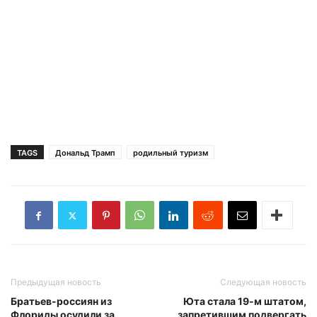
TAGS
Дональд Трамп
родильный туризм
Предыдущая новость
Следующая новость
Братьев-россиян из
Юта стала 19-м штатом,
Флориды осудили за
запретившим подвергать