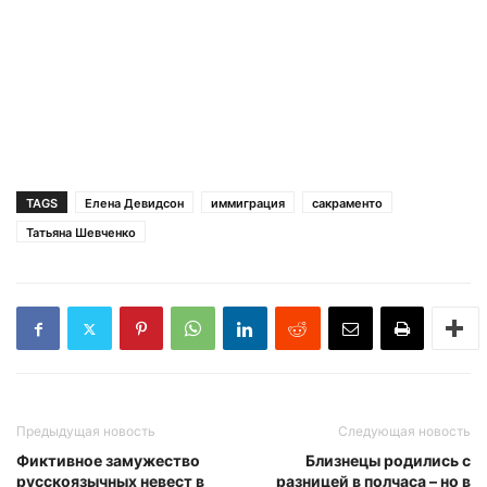
TAGS
Елена Девидсон
иммиграция
сакраменто
Татьяна Шевченко
Предыдущая новость
Следующая новость
Фиктивное замужество
Близнецы родились с
русскоязычных невест в
разницей в полчаса – но в