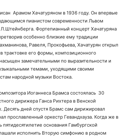
исан Арамом Хачатуряном в 1936 году. Он впервые
 выдающимся пианистом современности Львом
 Л.Штейнберга. Фортепианный концерт Хачатуряна
претворив особенно близкие ему традиции
Рахманинова, Равеля, Прокофьева, Хачатурян открыл
, в трактовке его формы, композиционного
т насыщен замечательными по выразительности и
музыкальными темами, уходящими своими
стам народной музыки Востока.
омпозитора Иоганнеса Брамса состоялась 30
стного дирижера Ганса Рихтера в Венской
. Десять дней спустя Брамс сам дирижировал
рал прославленный оркестр Гевандхауза. Когда же в
ь пятидесятилетие основания Гамбургской
глашали исполнить Вторую симфонию в родном