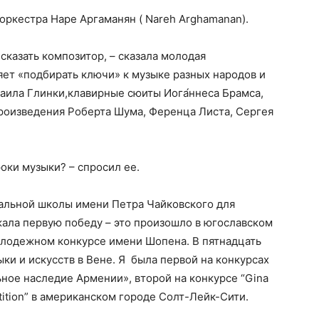
оркестра Наре Аргаманян ( Nareh Arghamanan).
 сказать композитор, – сказала молодая
яет «подбирать ключи» к музыке разных народов и
аила Глинки,клавирные сюиты Иога́ннеса Брамса,
роизведения Роберта Шума, Ференца Листа, Сергея
роки музыки? – спросил ee.
кальной школы имени Петра Чайковского для
жала первую победу – это произошло в югославском
лодежном конкурсе имени Шопена. В пятнадцать
ыки и искусств в Вене. Я была первой на конкурсах
ное наследие Армении», второй на конкурсе “Gina
etition” в американском городе Солт-Лейк-Сити.