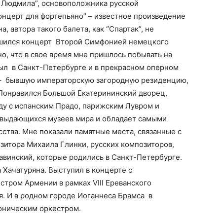
 Людмила”, основоположника русской
онцерт для фортепьяно” – известное произведение
, автора такого балета, как “Спартак”, не
ршился концерт Второй Симфонией немецкого
о, что в свое время мне пришлось побывать на
был в Санкт-Петербурге и в прекрасном оперном
 – бывшую императорскую загородную резиденцию,
Понравился Большой Екатерининский дворец,
ду с испанским Прадо, парижским Лувром и
х выдающихся музеев мира и обладает самыми
ства. Мне показали памятные места, связанные с
зитора Михаила Глинки, русских композиторов,
равинский, которые родились в Санкт-Петербурге.
 Хачатуряна. Выступил в концерте с
тром Армении в рамках VIII Ереванского
. И в родном городе Иоганнеса Брамса в
фоническим оркестром.