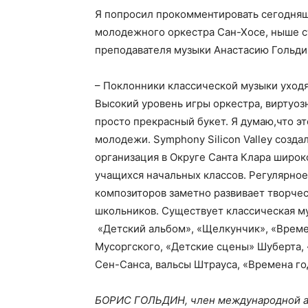
Я попросил прокомментировать сегодня
молодежного оркестра Сан-Хосе, ныше с
преподавателя музыки Анастасию Гольди
– Поклонники классической музыки уходя
Высокий уровень игры оркестра, виртуоз
просто прекрасный букет. Я думаю,что э
молодежи. Symphony Silicon Valley созд
организация в Округе Санта Клара широ
учащихся начальных классов. Регулярное
композиторов заметно развивает творче
школьников. Существует классическая му
«Детский альбом», «Щелкунчик», «Времен
Мусоргского, «Детские сцены» Шуберта,
Сен-Санса, вальсы Штрауса, «Времена го
БОРИС ГОЛЬДИН, член международной а