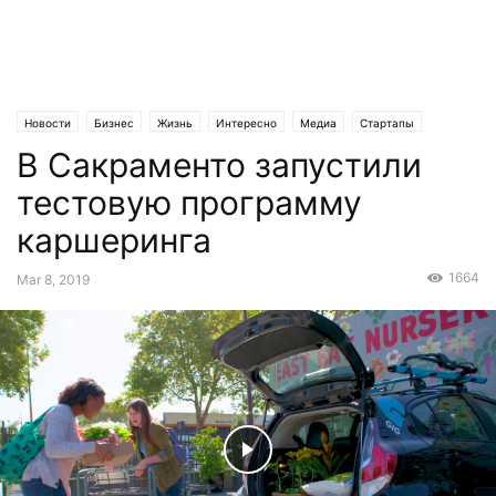
Новости
Бизнес
Жизнь
Интересно
Медиа
Стартапы
В Сакраменто запустили
Статьи
Эксклюзив
тестовую программу
каршеринга
1664
Mar 8, 2019