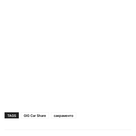
TAGS
GIG Car Share
сакраменто