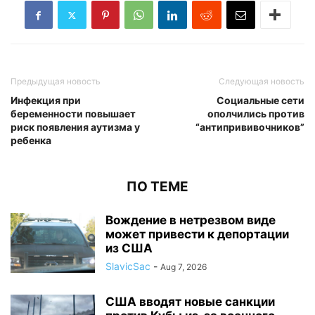
Предыдущая новость
Следующая новость
Инфекция при
Социальные сети
беременности повышает
ополчились против
риск появления аутизма у
“антипрививочников”
ребенка
ПО ТЕМЕ
Вождение в нетрезвом виде
может привести к депортации
из США
SlavicSac
-
Aug 7, 2026
США вводят новые санкции