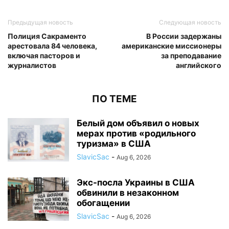
Предыдущая новость
Следующая новость
Полиция Сакраменто
В России задержаны
арестовала 84 человека,
американские миссионеры
включая пасторов и
за преподавание
журналистов
английского
ПО ТЕМЕ
Белый дом объявил о новых
мерах против «родильного
туризма» в США
SlavicSac
-
Aug 6, 2026
Экс-посла Украины в США
обвинили в незаконном
обогащении
SlavicSac
-
Aug 6, 2026