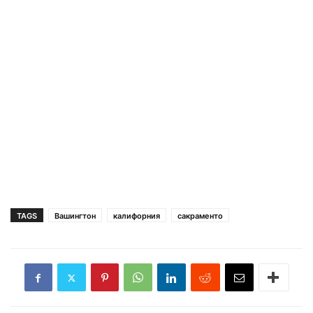
TAGS
Вашингтон
калифорния
сакраменто